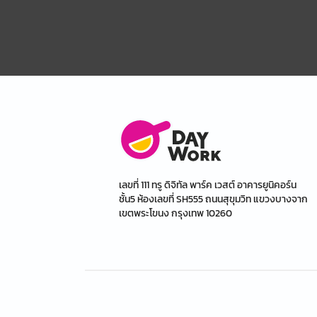
เลขที่ 111 ทรู ดิจิทัล พาร์ค เวสต์ อาคารยูนิคอร์น
ชั้น5 ห้องเลขที่ SH555 ถนนสุขุมวิท แขวงบางจาก
เขตพระโขนง กรุงเทพ 10260