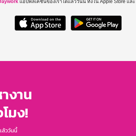
Daywork
แอปพลิเคชันของเราได้แล้ววันนี้ ทั้งใน Apple Store แล
หางาน
่วโมง!
้ววันนี้