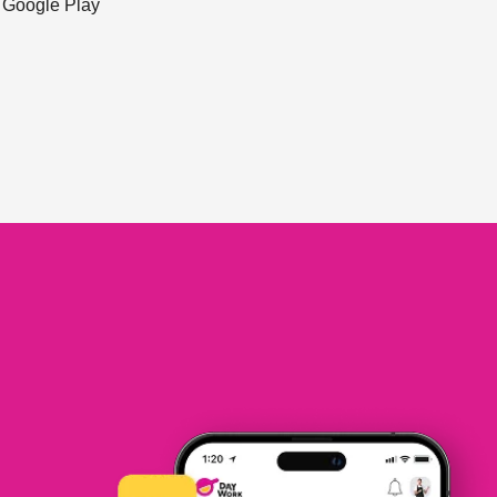
ะ Google Play