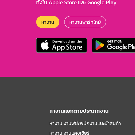
ทั้งใน Apple Store และ Google Play
หางาน
หางานพาร์ทไทม์
หางานแยกตามประเภทงาน
หางาน งานพีซี/พนักงานแนะนําสินค้า
หางาน งานแคชเชียร์