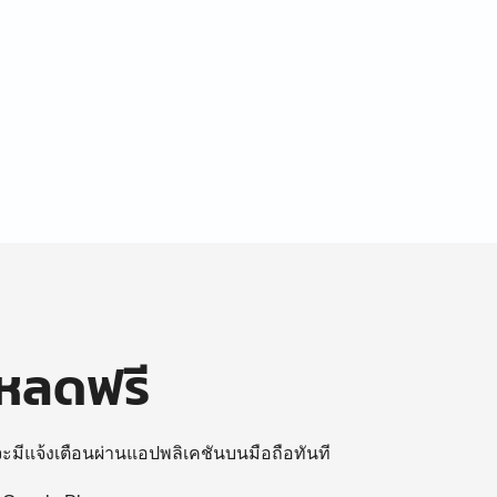
โหลดฟรี
 จะมีแจ้งเตือนผ่านแอปพลิเคชันบนมือถือทันที