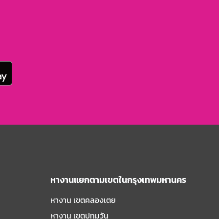
หางานแยกตามเขตในกรุงเทพมหานคร
หางาน เขตคลองเตย
หางาน เขตปทุมวัน