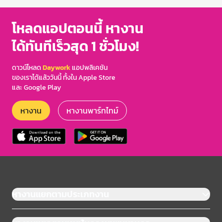
โหลดแอปตอนนี้ หางาน
ได้ทันทีเร็วสุด 1 ชั่วโมง!
ดาวน์โหลด
Daywork
แอปพลิเคชัน
ของเราได้แล้ววันนี้ ทั้งใน Apple Store
และ Google Play
หางาน
หางานพาร์ทไทม์
หางานแยกตามประเภทงาน