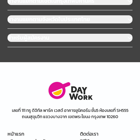
หางานแยกตามเขตในกรุงเทพมหานคร
หางานแยกตามจังหวัดในประเทศไทย
สำหรับผู้สมัครงาน
เลขที่ 111 ทรู ดิจิทัล พาร์ค เวสต์ อาคารยูนิคอร์น ชั้น5 ห้องเลขที่ SH555
ถนนสุขุมวิท แขวงบางจาก เขตพระโขนง กรุงเทพ 10260
หน้าแรก
ติดต่อเรา