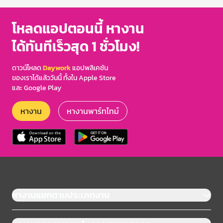
โหลดแอปตอนนี้ หางาน
ได้ทันทีเร็วสุด 1 ชั่วโมง!
ดาวน์โหลด
Daywork
แอปพลิเคชัน
ของเราได้แล้ววันนี้ ทั้งใน Apple Store
และ Google Play
หางาน
หางานพาร์ทไทม์
หางานแยกตามประเภทงาน