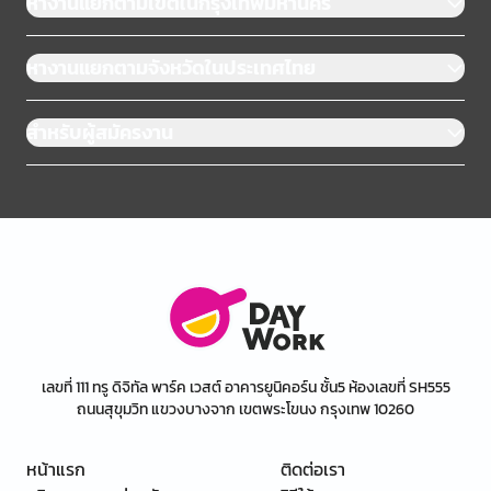
หางานแยกตามเขตในกรุงเทพมหานคร
หางานแยกตามจังหวัดในประเทศไทย
สำหรับผู้สมัครงาน
เลขที่ 111 ทรู ดิจิทัล พาร์ค เวสต์ อาคารยูนิคอร์น ชั้น5 ห้องเลขที่ SH555
ถนนสุขุมวิท แขวงบางจาก เขตพระโขนง กรุงเทพ 10260
หน้าแรก
ติดต่อเรา