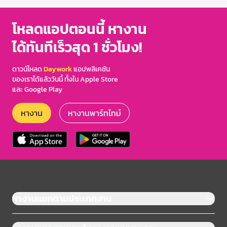
โหลดแอปตอนนี้ หางาน
ได้ทันทีเร็วสุด 1 ชั่วโมง!
ดาวน์โหลด
Daywork
แอปพลิเคชัน
ของเราได้แล้ววันนี้ ทั้งใน Apple Store
และ Google Play
หางาน
หางานพาร์ทไทม์
หางานแยกตามประเภทงาน