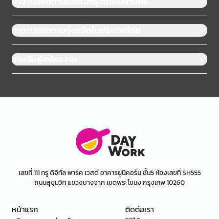
หางานแยกตามเขตในกรุงเทพมหานคร
หางานแยกตามจังหวัดในประเทศไทย
สำหรับผู้สมัครงาน
เลขที่ 111 ทรู ดิจิทัล พาร์ค เวสต์ อาคารยูนิคอร์น ชั้น5 ห้องเลขที่ SH555
ถนนสุขุมวิท แขวงบางจาก เขตพระโขนง กรุงเทพ 10260
หน้าแรก
ติดต่อเรา