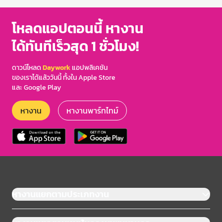
โหลดแอปตอนนี้ หางาน
ได้ทันทีเร็วสุด 1 ชั่วโมง!
ดาวน์โหลด
Daywork
แอปพลิเคชัน
ของเราได้แล้ววันนี้ ทั้งใน Apple Store
และ Google Play
หางาน
หางานพาร์ทไทม์
หางานแยกตามประเภทงาน