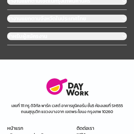
หางานแยกตามเขตในกรุงเทพมหานคร
หางานแยกตามจังหวัดในประเทศไทย
สำหรับผู้สมัครงาน
เลขที่ 111 ทรู ดิจิทัล พาร์ค เวสต์ อาคารยูนิคอร์น ชั้น5 ห้องเลขที่ SH555
ถนนสุขุมวิท แขวงบางจาก เขตพระโขนง กรุงเทพ 10260
หน้าแรก
ติดต่อเรา