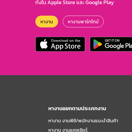
ทั้งใน Apple Store และ Google Play
หางาน
หางานพาร์ทไทม์
หางานแยกตามประเภทงาน
หางาน งานพีซี/พนักงานแนะนําสินค้า
หางาน งานแคชเชียร์