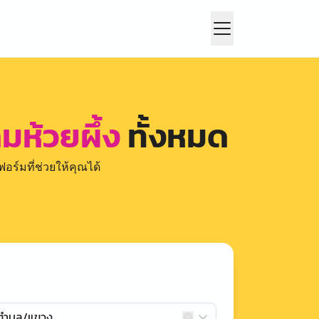
คมห้วยผึ้ง
ทั้งหมด
อร์มที่ช่วยให้คุณได้
กตำบล/แขวง