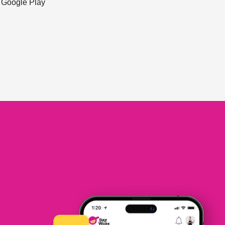
ะ Google Play