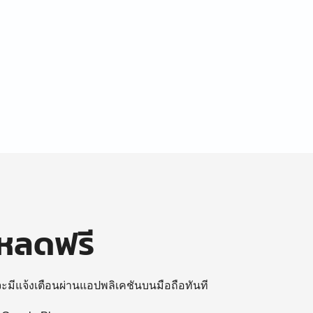
โหลดฟรี
 จะมีแจ้งเตือนผ่านแอปพลิเคชันบนมือถือทันที