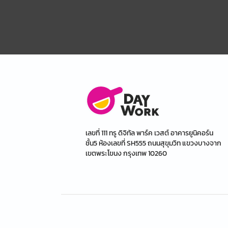
เลขที่ 111 ทรู ดิจิทัล พาร์ค เวสต์ อาคารยูนิคอร์น
ชั้น5 ห้องเลขที่ SH555 ถนนสุขุมวิท แขวงบางจาก
เขตพระโขนง กรุงเทพ 10260