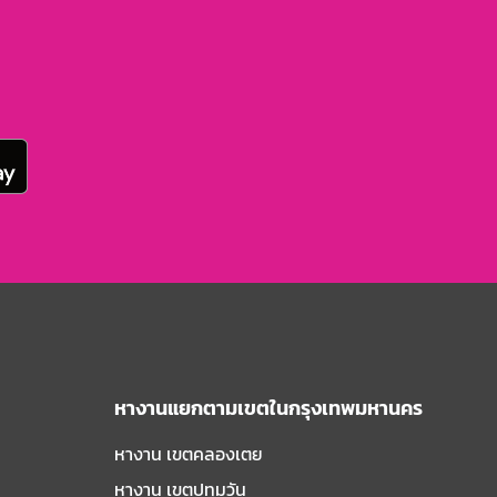
หางานแยกตามเขตในกรุงเทพมหานคร
หางาน เขตคลองเตย
หางาน เขตปทุมวัน