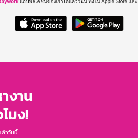
Daywork
แอปพลิเคชันของเราได้แล้ววันนี้ ทั้งใน Apple Store แล
หางาน
่วโมง!
้ววันนี้