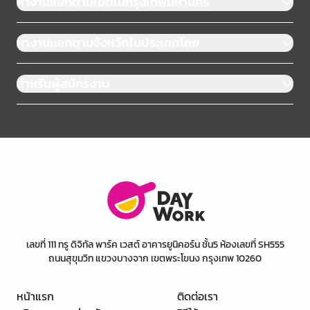
หางานแยกตามเขตในกรุงเทพมหานคร
หางานแยกตามจังหวัดในประเทศไทย
สำหรับผู้สมัครงาน
เลขที่ 111 ทรู ดิจิทัล พาร์ค เวสต์ อาคารยูนิคอร์น ชั้น5 ห้องเลขที่ SH555
ถนนสุขุมวิท แขวงบางจาก เขตพระโขนง กรุงเทพ 10260
หน้าแรก
ติดต่อเรา