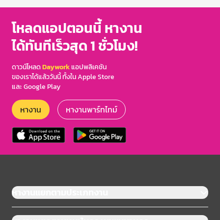
โหลดแอปตอนนี้ หางาน
ได้ทันทีเร็วสุด 1 ชั่วโมง!
ดาวน์โหลด
Daywork
แอปพลิเคชัน
ของเราได้แล้ววันนี้ ทั้งใน Apple Store
และ Google Play
หางาน
หางานพาร์ทไทม์
หางานแยกตามประเภทงาน