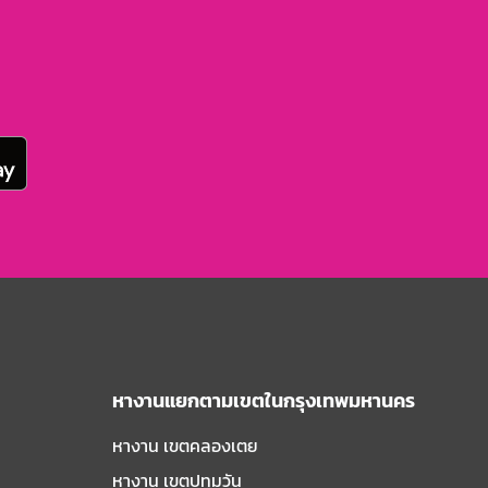
หางานแยกตามเขตในกรุงเทพมหานคร
หางาน เขตคลองเตย
หางาน เขตปทุมวัน