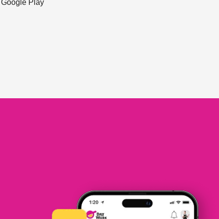
ะ Google Play