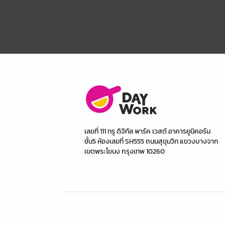
เลขที่ 111 ทรู ดิจิทัล พาร์ค เวสต์ อาคารยูนิคอร์น
ชั้น5 ห้องเลขที่ SH555 ถนนสุขุมวิท แขวงบางจาก
เขตพระโขนง กรุงเทพ 10260