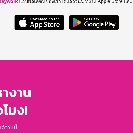
Daywork
แอปพลิเคชันของเราได้แล้ววันนี้ ทั้งใน Apple Store แล
หางาน
่วโมง!
้ววันนี้