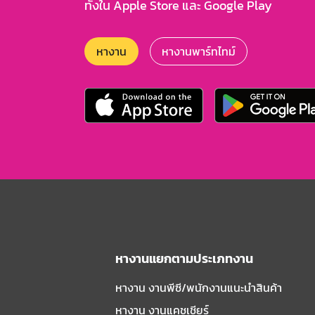
ทั้งใน Apple Store และ Google Play
หางาน
หางานพาร์ทไทม์
หางานแยกตามประเภทงาน
หางาน งานพีซี/พนักงานแนะนําสินค้า
หางาน งานแคชเชียร์