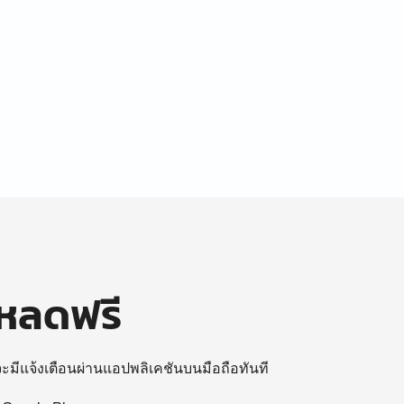
โหลดฟรี
 จะมีแจ้งเตือนผ่านแอปพลิเคชันบนมือถือทันที