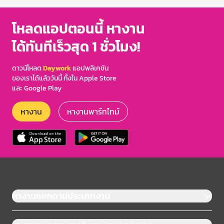
โหลดแอปตอนนี้ หางาน
ได้ทันทีเร็วสุด 1 ชั่วโมง!
ดาวน์โหลด
Daywork
แอปพลิเคชัน
ของเราได้แล้ววันนี้ ทั้งใน Apple Store
และ Google Play
หางาน
หางานพาร์ทไทม์
หางานแยกตามประเภทงาน