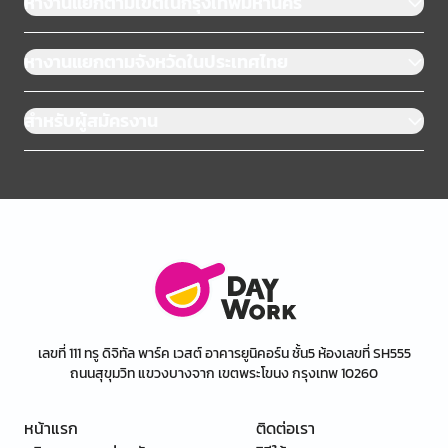
หางานแยกตามเขตในกรุงเทพมหานคร
หางานแยกตามจังหวัดในประเทศไทย
สำหรับผู้สมัครงาน
เลขที่ 111 ทรู ดิจิทัล พาร์ค เวสต์ อาคารยูนิคอร์น ชั้น5 ห้องเลขที่ SH555
ถนนสุขุมวิท แขวงบางจาก เขตพระโขนง กรุงเทพ 10260
หน้าแรก
ติดต่อเรา