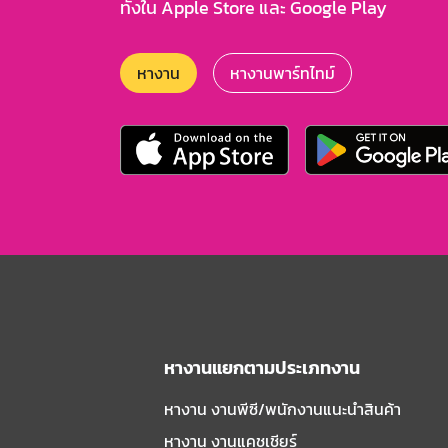
ทั้งใน Apple Store และ Google Play
หางาน
หางานพาร์ทไทม์
หางานแยกตามประเภทงาน
หางาน งานพีซี/พนักงานแนะนําสินค้า
หางาน งานแคชเชียร์