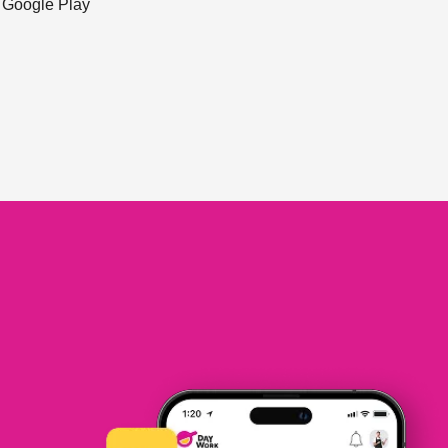
ะ Google Play