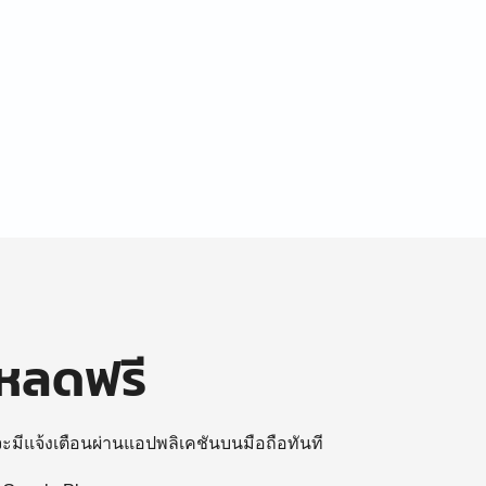
โหลดฟรี
 จะมีแจ้งเตือนผ่านแอปพลิเคชันบนมือถือทันที