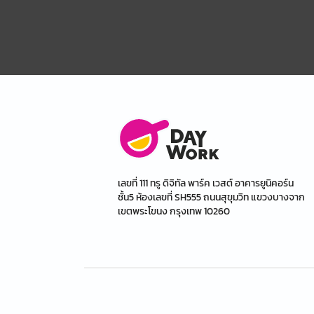
เลขที่ 111 ทรู ดิจิทัล พาร์ค เวสต์ อาคารยูนิคอร์น
ชั้น5 ห้องเลขที่ SH555 ถนนสุขุมวิท แขวงบางจาก
เขตพระโขนง กรุงเทพ 10260