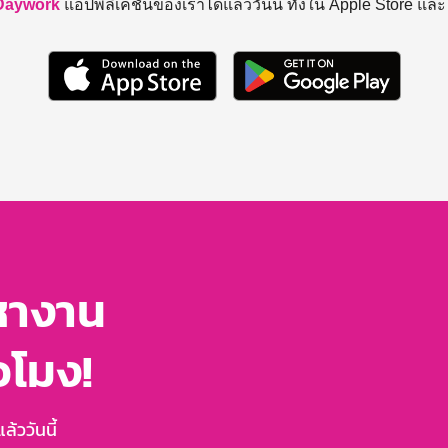
Daywork
แอปพลิเคชันของเราได้แล้ววันนี้ ทั้งใน Apple Store แล
หางาน
่วโมง!
้ววันนี้