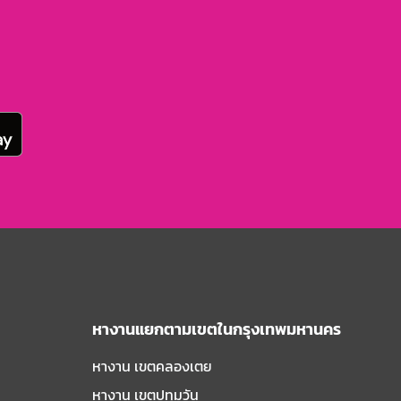
หางานแยกตามเขตในกรุงเทพมหานคร
หางาน เขตคลองเตย
หางาน เขตปทุมวัน