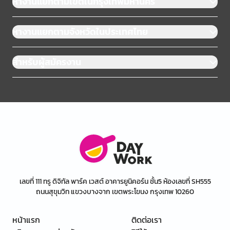
หางานแยกตามเขตในกรุงเทพมหานคร
หางานแยกตามจังหวัดในประเทศไทย
สำหรับผู้สมัครงาน
เลขที่ 111 ทรู ดิจิทัล พาร์ค เวสต์ อาคารยูนิคอร์น ชั้น5 ห้องเลขที่ SH555
ถนนสุขุมวิท แขวงบางจาก เขตพระโขนง กรุงเทพ 10260
หน้าแรก
ติดต่อเรา