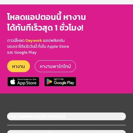
โหลดแอปตอนนี้ หางาน
ได้ทันทีเร็วสุด 1 ชั่วโมง!
ดาวน์โหลด
Daywork
แอปพลิเคชัน
ของเราได้แล้ววันนี้ ทั้งใน Apple Store
และ Google Play
หางาน
หางานพาร์ทไทม์
หางานแยกตามประเภทงาน