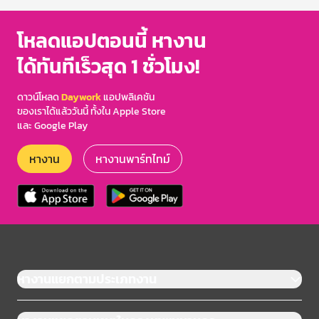
โหลดแอปตอนนี้ หางาน
ได้ทันทีเร็วสุด 1 ชั่วโมง!
ดาวน์โหลด
Daywork
แอปพลิเคชัน
ของเราได้แล้ววันนี้ ทั้งใน Apple Store
และ Google Play
หางาน
หางานพาร์ทไทม์
หางานแยกตามประเภทงาน