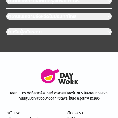
หางานแยกตามเขตในกรุงเทพมหานคร
หางานแยกตามจังหวัดในประเทศไทย
สำหรับผู้สมัครงาน
เลขที่ 111 ทรู ดิจิทัล พาร์ค เวสต์ อาคารยูนิคอร์น ชั้น5 ห้องเลขที่ SH555
ถนนสุขุมวิท แขวงบางจาก เขตพระโขนง กรุงเทพ 10260
หน้าแรก
ติดต่อเรา