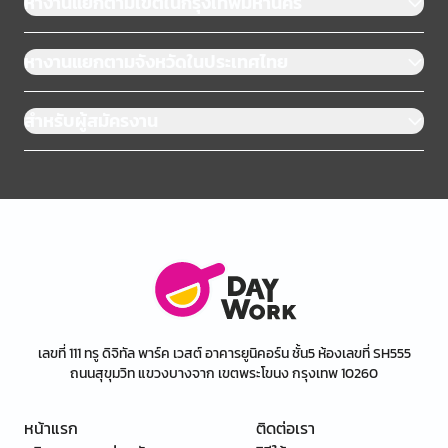
หางานแยกตามเขตในกรุงเทพมหานคร
หางานแยกตามจังหวัดในประเทศไทย
สำหรับผู้สมัครงาน
เลขที่ 111 ทรู ดิจิทัล พาร์ค เวสต์ อาคารยูนิคอร์น ชั้น5 ห้องเลขที่ SH555
ถนนสุขุมวิท แขวงบางจาก เขตพระโขนง กรุงเทพ 10260
หน้าแรก
ติดต่อเรา