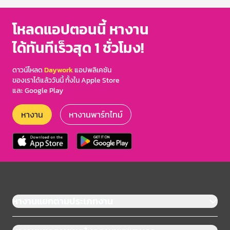
โหลดแอปตอนนี้ หางาน
ได้ทันทีเร็วสุด 1 ชั่วโมง!
ดาวน์โหลด
Daywork
แอปพลิเคชัน
ของเราได้แล้ววันนี้ ทั้งใน Apple Store
และ Google Play
หางาน
หางานพาร์ทไทม์
หางานแยกตามประเภทงาน