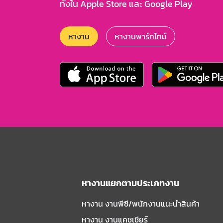
ทั้งใน Apple Store และ Google Play
หางาน
หางานพาร์ทไทม์
หางานแยกตามประเภทงาน
หางาน งานพีซี/พนักงานแนะนําสินค้า
หางาน งานแคชเชียร์