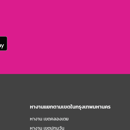
หางานแยกตามเขตในกรุงเทพมหานคร
หางาน เขตคลองเตย
หางาน เขตปทุมวัน