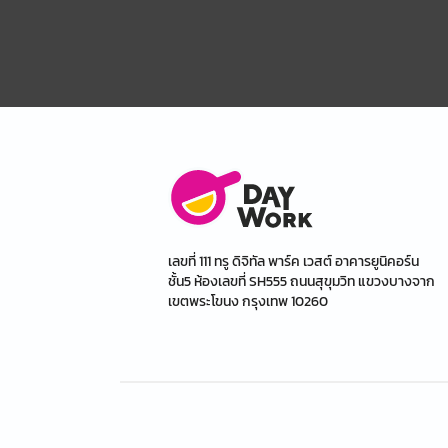
เลขที่ 111 ทรู ดิจิทัล พาร์ค เวสต์ อาคารยูนิคอร์น
ชั้น5 ห้องเลขที่ SH555 ถนนสุขุมวิท แขวงบางจาก
เขตพระโขนง กรุงเทพ 10260