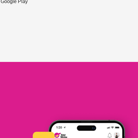
ะ Google Play