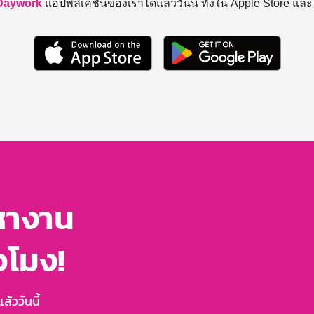
Daywork
แอปพลิเคชันของเราได้แล้ววันนี้ ทั้งใน Apple Store แล
หางาน
่วโมง!
้ววันนี้