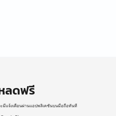
โหลดฟรี
 จะมีแจ้งเตือนผ่านแอปพลิเคชันบนมือถือทันที