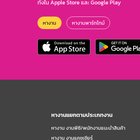
ทั้งใน Apple Store และ Google Play
หางาน
หางานพาร์ทไทม์
หางานแยกตามประเภทงาน
หางาน งานพีซี/พนักงานแนะนําสินค้า
หางาน งานแคชเชียร์