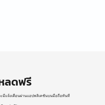
โหลดฟรี
 จะมีแจ้งเตือนผ่านแอปพลิเคชันบนมือถือทันที