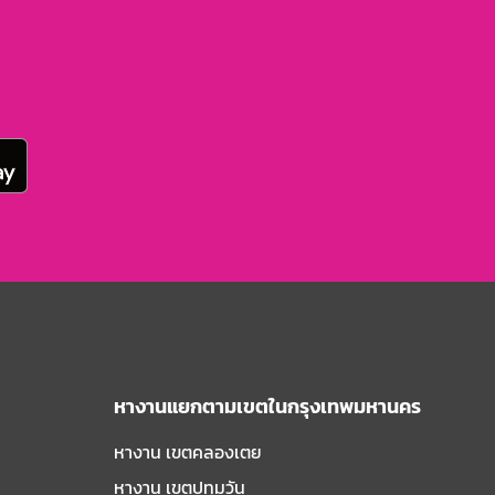
หางานแยกตามเขตในกรุงเทพมหานคร
หางาน เขตคลองเตย
หางาน เขตปทุมวัน