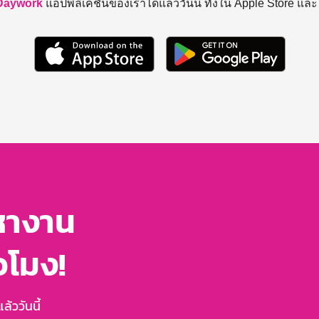
Daywork
แอปพลิเคชันของเราได้แล้ววันนี้ ทั้งใน Apple Store แล
หางาน
่วโมง!
้ววันนี้