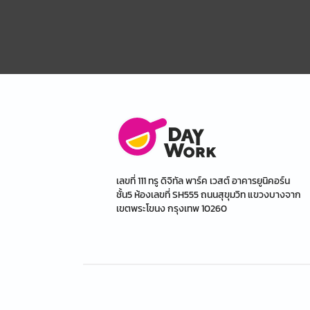
เลขที่ 111 ทรู ดิจิทัล พาร์ค เวสต์ อาคารยูนิคอร์น
ชั้น5 ห้องเลขที่ SH555 ถนนสุขุมวิท แขวงบางจาก
เขตพระโขนง กรุงเทพ 10260