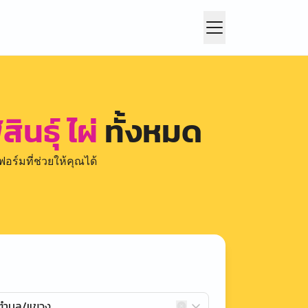
ินธุ์ ไผ่
ทั้งหมด
อร์มที่ช่วยให้คุณได้
กตำบล/แขวง