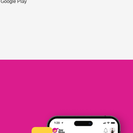
ะ Google Play