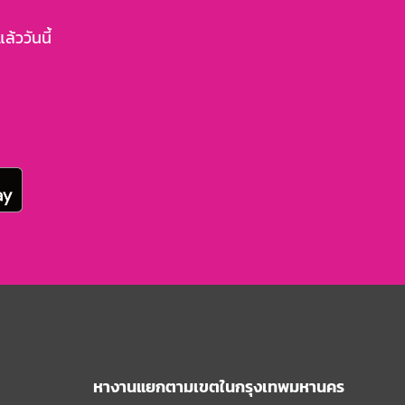
้ววันนี้
หางานแยกตามเขตในกรุงเทพมหานคร