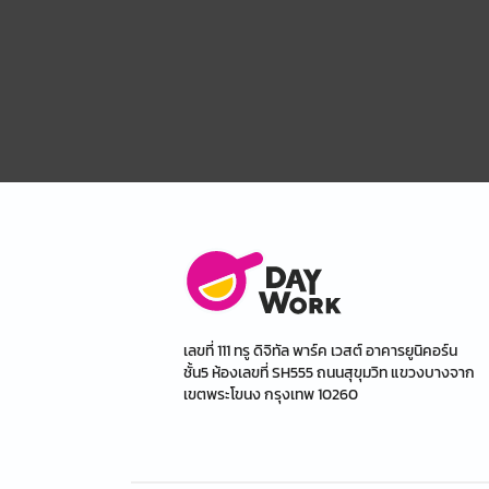
เลขที่ 111 ทรู ดิจิทัล พาร์ค เวสต์ อาคารยูนิคอร์น
ชั้น5 ห้องเลขที่ SH555 ถนนสุขุมวิท แขวงบางจาก
เขตพระโขนง กรุงเทพ 10260