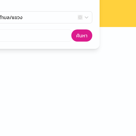
กตำบล/แขวง
ค้นหา