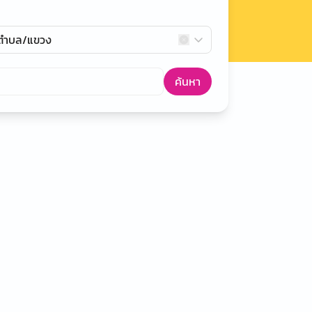
กตำบล/แขวง
ค้นหา