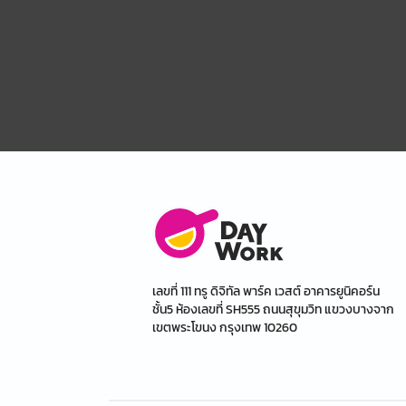
เลขที่ 111 ทรู ดิจิทัล พาร์ค เวสต์ อาคารยูนิคอร์น
ชั้น5 ห้องเลขที่ SH555 ถนนสุขุมวิท แขวงบางจาก
เขตพระโขนง กรุงเทพ 10260