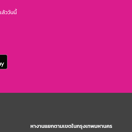
้ววันนี้
หางานแยกตามเขตในกรุงเทพมหานคร