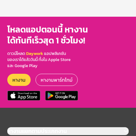
โหลดแอปตอนนี้ หางาน
ได้ทันทีเร็วสุด 1 ชั่วโมง!
ดาวน์โหลด
Daywork
แอปพลิเคชัน
ของเราได้แล้ววันนี้ ทั้งใน Apple Store
และ Google Play
หางาน
หางานพาร์ทไทม์
หางานแยกตามประเภทงาน