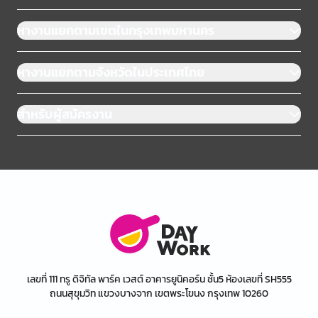
หางานแยกตามเขตในกรุงเทพมหานคร
หางานแยกตามจังหวัดในประเทศไทย
สำหรับผู้สมัครงาน
เลขที่ 111 ทรู ดิจิทัล พาร์ค เวสต์ อาคารยูนิคอร์น ชั้น5 ห้องเลขที่ SH555
ถนนสุขุมวิท แขวงบางจาก เขตพระโขนง กรุงเทพ 10260