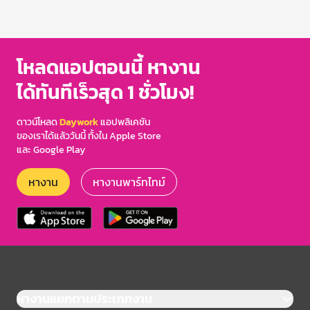
โหลดแอปตอนนี้ หางาน
ได้ทันทีเร็วสุด 1 ชั่วโมง!
ดาวน์โหลด
Daywork
แอปพลิเคชัน
ของเราได้แล้ววันนี้ ทั้งใน Apple Store
และ Google Play
หางาน
หางานพาร์ทไทม์
หางานแยกตามประเภทงาน