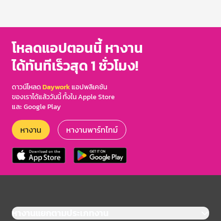
โหลดแอปตอนนี้ หางาน
ได้ทันทีเร็วสุด 1 ชั่วโมง!
ดาวน์โหลด
Daywork
แอปพลิเคชัน
ของเราได้แล้ววันนี้ ทั้งใน Apple Store
และ Google Play
หางาน
หางานพาร์ทไทม์
หางานแยกตามประเภทงาน