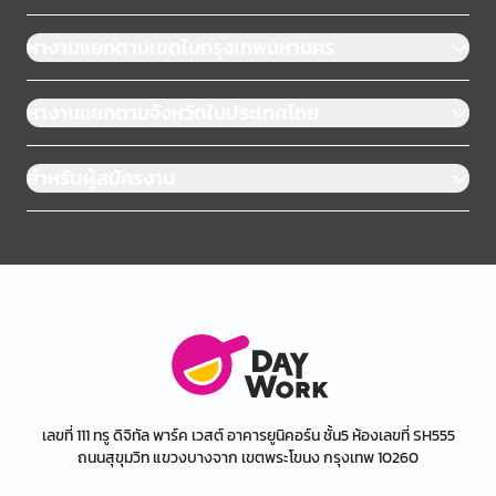
หางานแยกตามเขตในกรุงเทพมหานคร
หางานแยกตามจังหวัดในประเทศไทย
สำหรับผู้สมัครงาน
เลขที่ 111 ทรู ดิจิทัล พาร์ค เวสต์ อาคารยูนิคอร์น ชั้น5 ห้องเลขที่ SH555
ถนนสุขุมวิท แขวงบางจาก เขตพระโขนง กรุงเทพ 10260