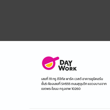
เลขที่ 111 ทรู ดิจิทัล พาร์ค เวสต์ อาคารยูนิคอร์น
ชั้น5 ห้องเลขที่ SH555 ถนนสุขุมวิท แขวงบางจาก
เขตพระโขนง กรุงเทพ 10260