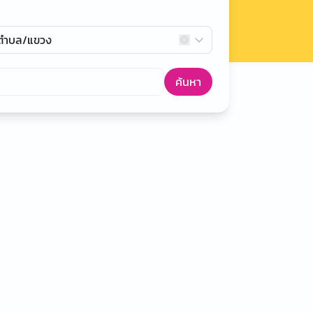
กตำบล/แขวง
ค้นหา