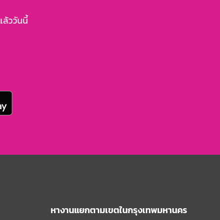
้ววันนี้
หางานแยกตามเขตในกรุงเทพมหานคร