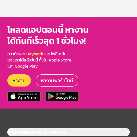
โหลดแอปตอนนี้ หางาน
ได้ทันทีเร็วสุด 1 ชั่วโมง!
ดาวน์โหลด
Daywork
แอปพลิเคชัน
ของเราได้แล้ววันนี้ ทั้งใน Apple Store
และ Google Play
หางาน
หางานพาร์ทไทม์
หางานแยกตามประเภทงาน