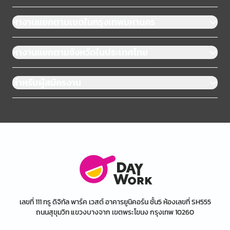
หางานแยกตามเขตในกรุงเทพมหานคร
หางานแยกตามจังหวัดในประเทศไทย
สำหรับผู้สมัครงาน
เลขที่ 111 ทรู ดิจิทัล พาร์ค เวสต์ อาคารยูนิคอร์น ชั้น5 ห้องเลขที่ SH555
ถนนสุขุมวิท แขวงบางจาก เขตพระโขนง กรุงเทพ 10260