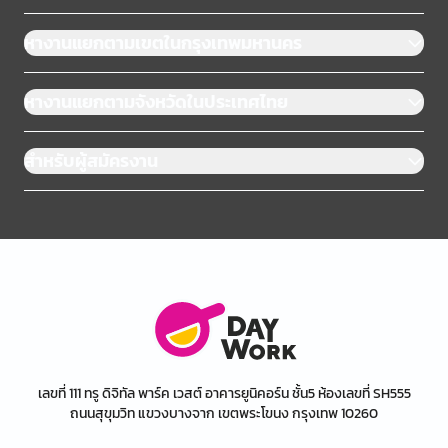
หางานแยกตามเขตในกรุงเทพมหานคร
หางานแยกตามจังหวัดในประเทศไทย
สำหรับผู้สมัครงาน
เลขที่ 111 ทรู ดิจิทัล พาร์ค เวสต์ อาคารยูนิคอร์น ชั้น5 ห้องเลขที่ SH555
ถนนสุขุมวิท แขวงบางจาก เขตพระโขนง กรุงเทพ 10260