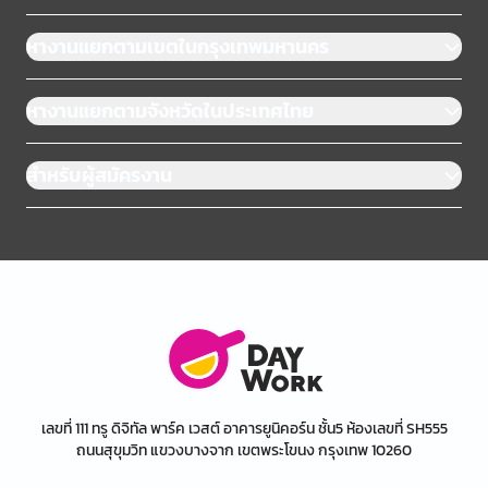
หางานแยกตามเขตในกรุงเทพมหานคร
หางานแยกตามจังหวัดในประเทศไทย
สำหรับผู้สมัครงาน
เลขที่ 111 ทรู ดิจิทัล พาร์ค เวสต์ อาคารยูนิคอร์น ชั้น5 ห้องเลขที่ SH555
ถนนสุขุมวิท แขวงบางจาก เขตพระโขนง กรุงเทพ 10260