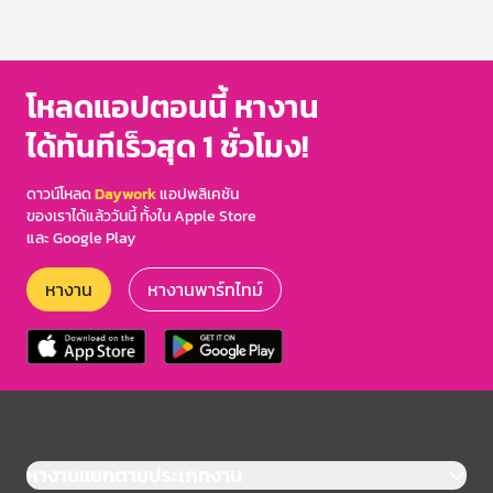
โหลดแอปตอนนี้ หางาน
ได้ทันทีเร็วสุด 1 ชั่วโมง!
ดาวน์โหลด
Daywork
แอปพลิเคชัน
ของเราได้แล้ววันนี้ ทั้งใน Apple Store
และ Google Play
หางาน
หางานพาร์ทไทม์
หางานแยกตามประเภทงาน