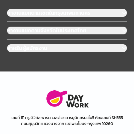
หางานแยกตามเขตในกรุงเทพมหานคร
หางานแยกตามจังหวัดในประเทศไทย
สำหรับผู้สมัครงาน
เลขที่ 111 ทรู ดิจิทัล พาร์ค เวสต์ อาคารยูนิคอร์น ชั้น5 ห้องเลขที่ SH555
ถนนสุขุมวิท แขวงบางจาก เขตพระโขนง กรุงเทพ 10260