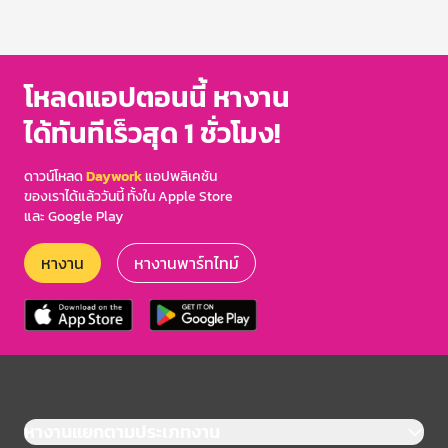
โหลดแอปตอนนี้ หางาน
ได้ทันทีเร็วสุด 1 ชั่วโมง!
ดาวน์โหลด
Daywork
แอปพลิเคชัน
ของเราได้แล้ววันนี้ ทั้งใน Apple Store
และ Google Play
หางาน
หางานพาร์ทไทม์
หางานแยกตามประเภทงาน