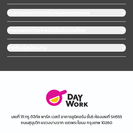
หางานแยกตามเขตในกรุงเทพมหานคร
หางานแยกตามจังหวัดในประเทศไทย
สำหรับผู้สมัครงาน
เลขที่ 111 ทรู ดิจิทัล พาร์ค เวสต์ อาคารยูนิคอร์น ชั้น5 ห้องเลขที่ SH555
ถนนสุขุมวิท แขวงบางจาก เขตพระโขนง กรุงเทพ 10260