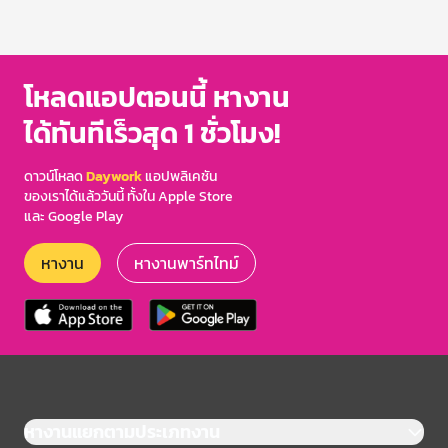
โหลดแอปตอนนี้ หางาน
ได้ทันทีเร็วสุด 1 ชั่วโมง!
ดาวน์โหลด
Daywork
แอปพลิเคชัน
ของเราได้แล้ววันนี้ ทั้งใน Apple Store
และ Google Play
หางาน
หางานพาร์ทไทม์
หางานแยกตามประเภทงาน