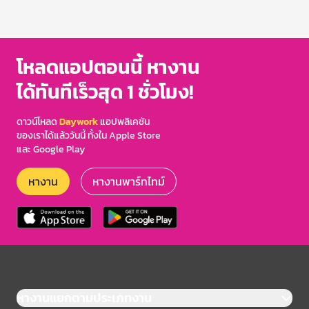
โหลดแอปตอนนี้ หางาน
ได้ทันทีเร็วสุด 1 ชั่วโมง!
ดาวน์โหลด
Daywork
แอปพลิเคชัน
ของเราได้แล้ววันนี้ ทั้งใน Apple Store
และ Google Play
หางาน
หางานพาร์ทไทม์
หางานแยกตามประเภทงาน