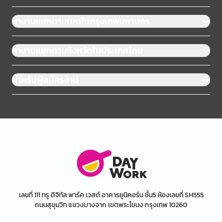
หางานแยกตามเขตในกรุงเทพมหานคร
หางานแยกตามจังหวัดในประเทศไทย
สำหรับผู้สมัครงาน
เลขที่ 111 ทรู ดิจิทัล พาร์ค เวสต์ อาคารยูนิคอร์น ชั้น5 ห้องเลขที่ SH555
ถนนสุขุมวิท แขวงบางจาก เขตพระโขนง กรุงเทพ 10260