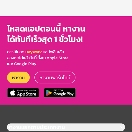
โหลดแอปตอนนี้ หางาน
ได้ทันทีเร็วสุด 1 ชั่วโมง!
ดาวน์โหลด
Daywork
แอปพลิเคชัน
ของเราได้แล้ววันนี้ ทั้งใน Apple Store
และ Google Play
หางาน
หางานพาร์ทไทม์
หางานแยกตามประเภทงาน