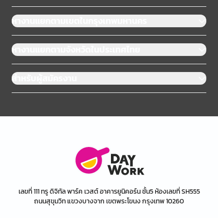
หางานแยกตามเขตในกรุงเทพมหานคร
หางานแยกตามจังหวัดในประเทศไทย
สำหรับผู้สมัครงาน
เลขที่ 111 ทรู ดิจิทัล พาร์ค เวสต์ อาคารยูนิคอร์น ชั้น5 ห้องเลขที่ SH555
ถนนสุขุมวิท แขวงบางจาก เขตพระโขนง กรุงเทพ 10260