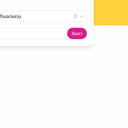
กตำบล/แขวง
ค้นหา