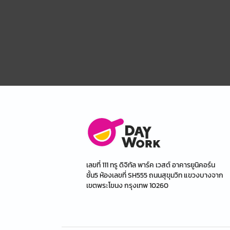
เลขที่ 111 ทรู ดิจิทัล พาร์ค เวสต์ อาคารยูนิคอร์น
ชั้น5 ห้องเลขที่ SH555 ถนนสุขุมวิท แขวงบางจาก
เขตพระโขนง กรุงเทพ 10260