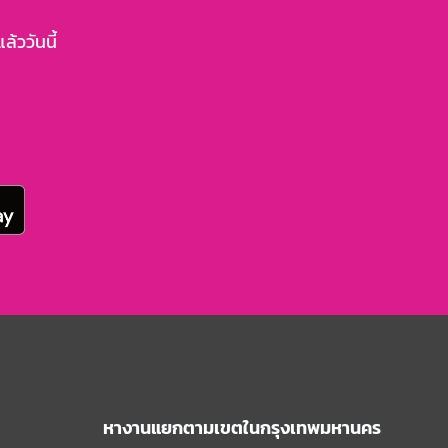
้ววันนี้
หางานแยกตามเขตในกรุงเทพมหานคร