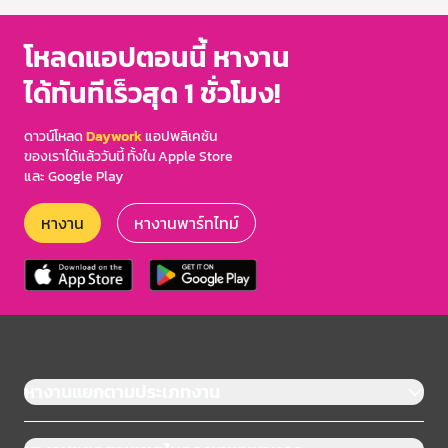
โหลดแอปตอนนี้ หางาน
ได้ทันทีเร็วสุด 1 ชั่วโมง!
ดาวน์โหลด
Daywork
แอปพลิเคชัน
ของเราได้แล้ววันนี้ ทั้งใน Apple Store
และ Google Play
หางาน
หางานพาร์ทไทม์
หางานแยกตามประเภทงาน