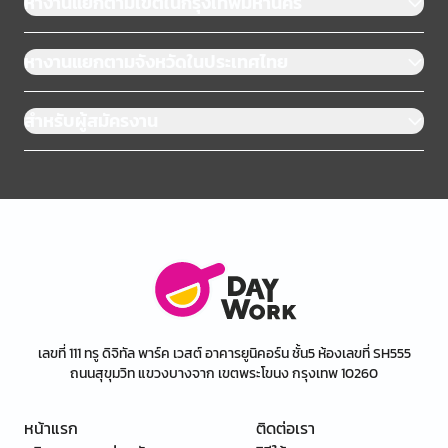
หางานแยกตามเขตในกรุงเทพมหานคร
หางานแยกตามจังหวัดในประเทศไทย
สำหรับผู้สมัครงาน
เลขที่ 111 ทรู ดิจิทัล พาร์ค เวสต์ อาคารยูนิคอร์น ชั้น5 ห้องเลขที่ SH555
ถนนสุขุมวิท แขวงบางจาก เขตพระโขนง กรุงเทพ 10260
หน้าแรก
ติดต่อเรา