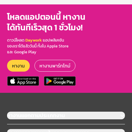
โหลดแอปตอนนี้ หางาน
ได้ทันทีเร็วสุด 1 ชั่วโมง!
ดาวน์โหลด
Daywork
แอปพลิเคชัน
ของเราได้แล้ววันนี้ ทั้งใน Apple Store
และ Google Play
หางาน
หางานพาร์ทไทม์
หางานแยกตามประเภทงาน