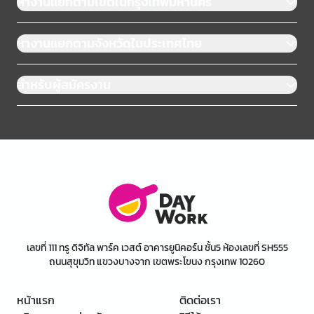
หางานแยกตามเขตในกรุงเทพมหานคร
หางานแยกตามจังหวัดในประเทศไทย
สำหรับผู้สมัครงาน
เลขที่ 111 ทรู ดิจิทัล พาร์ค เวสต์ อาคารยูนิคอร์น ชั้น5 ห้องเลขที่ SH555
ถนนสุขุมวิท แขวงบางจาก เขตพระโขนง กรุงเทพ 10260
หน้าแรก
ติดต่อเรา