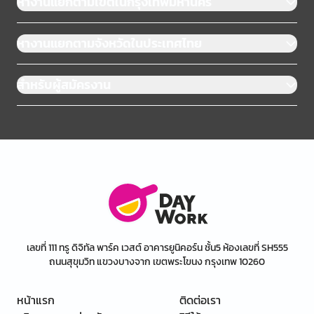
หางานแยกตามเขตในกรุงเทพมหานคร
หางานแยกตามจังหวัดในประเทศไทย
สำหรับผู้สมัครงาน
เลขที่ 111 ทรู ดิจิทัล พาร์ค เวสต์ อาคารยูนิคอร์น ชั้น5 ห้องเลขที่ SH555
ถนนสุขุมวิท แขวงบางจาก เขตพระโขนง กรุงเทพ 10260
หน้าแรก
ติดต่อเรา