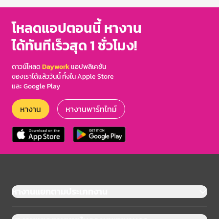
โหลดแอปตอนนี้ หางาน
ได้ทันทีเร็วสุด 1 ชั่วโมง!
ดาวน์โหลด
Daywork
แอปพลิเคชัน
ของเราได้แล้ววันนี้ ทั้งใน Apple Store
และ Google Play
หางาน
หางานพาร์ทไทม์
หางานแยกตามประเภทงาน