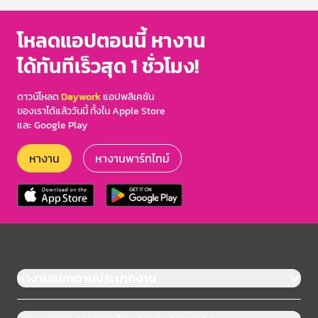
โหลดแอปตอนนี้ หางาน
ได้ทันทีเร็วสุด 1 ชั่วโมง!
ดาวน์โหลด
Daywork
แอปพลิเคชัน
ของเราได้แล้ววันนี้ ทั้งใน Apple Store
และ Google Play
หางาน
หางานพาร์ทไทม์
หางานแยกตามประเภทงาน