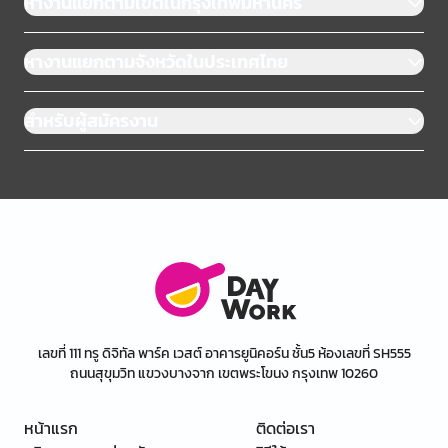
หางานแยกตามเขตในกรุงเทพมหานคร
หางานแยกตามจังหวัดในประเทศไทย
สำหรับผู้สมัครงาน
เลขที่ 111 ทรู ดิจิทัล พาร์ค เวสต์ อาคารยูนิคอร์น ชั้น5 ห้องเลขที่ SH555
ถนนสุขุมวิท แขวงบางจาก เขตพระโขนง กรุงเทพ 10260
หน้าแรก
ติดต่อเรา