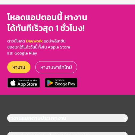
โหลดแอปตอนนี้ หางาน
ได้ทันทีเร็วสุด 1 ชั่วโมง!
ดาวน์โหลด
Daywork
แอปพลิเคชัน
ของเราได้แล้ววันนี้ ทั้งใน Apple Store
และ Google Play
หางาน
หางานพาร์ทไทม์
หางานแยกตามประเภทงาน