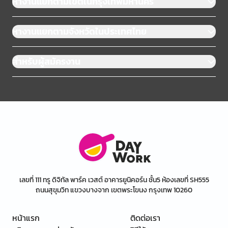
หางานแยกตามเขตในกรุงเทพมหานคร
หางานแยกตามจังหวัดในประเทศไทย
สำหรับผู้สมัครงาน
เลขที่ 111 ทรู ดิจิทัล พาร์ค เวสต์ อาคารยูนิคอร์น ชั้น5 ห้องเลขที่ SH555
ถนนสุขุมวิท แขวงบางจาก เขตพระโขนง กรุงเทพ 10260
หน้าแรก
ติดต่อเรา