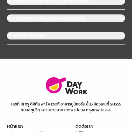
หางานแยกตามเขตในกรุงเทพมหานคร
หางานแยกตามจังหวัดในประเทศไทย
สำหรับผู้สมัครงาน
เลขที่ 111 ทรู ดิจิทัล พาร์ค เวสต์ อาคารยูนิคอร์น ชั้น5 ห้องเลขที่ SH555
ถนนสุขุมวิท แขวงบางจาก เขตพระโขนง กรุงเทพ 10260
หน้าแรก
ติดต่อเรา