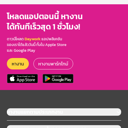
โหลดแอปตอนนี้ หางาน
ได้ทันทีเร็วสุด 1 ชั่วโมง!
ดาวน์โหลด
Daywork
แอปพลิเคชัน
ของเราได้แล้ววันนี้ ทั้งใน Apple Store
และ Google Play
หางาน
หางานพาร์ทไทม์
หางานแยกตามประเภทงาน