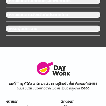
หางานแยกตามเขตในกรุงเทพมหานคร
หางานแยกตามจังหวัดในประเทศไทย
สำหรับผู้สมัครงาน
เลขที่ 111 ทรู ดิจิทัล พาร์ค เวสต์ อาคารยูนิคอร์น ชั้น5 ห้องเลขที่ SH555
ถนนสุขุมวิท แขวงบางจาก เขตพระโขนง กรุงเทพ 10260
หน้าแรก
ติดต่อเรา