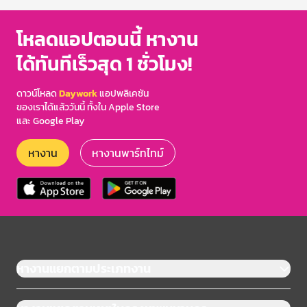
โหลดแอปตอนนี้ หางาน
ได้ทันทีเร็วสุด 1 ชั่วโมง!
ดาวน์โหลด
Daywork
แอปพลิเคชัน
ของเราได้แล้ววันนี้ ทั้งใน Apple Store
และ Google Play
หางาน
หางานพาร์ทไทม์
หางานแยกตามประเภทงาน