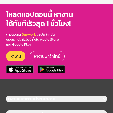
โหลดแอปตอนนี้ หางาน
ได้ทันทีเร็วสุด 1 ชั่วโมง!
ดาวน์โหลด
Daywork
แอปพลิเคชัน
ของเราได้แล้ววันนี้ ทั้งใน Apple Store
และ Google Play
หางาน
หางานพาร์ทไทม์
หางานแยกตามประเภทงาน