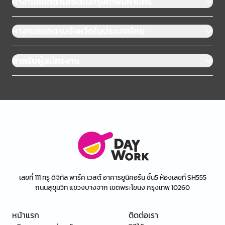
หางานแยกตามเขตในกรุงเทพมหานคร
หางานแยกตามจังหวัดในประเทศไทย
สำหรับผู้สมัครงาน
เลขที่ 111 ทรู ดิจิทัล พาร์ค เวสต์ อาคารยูนิคอร์น ชั้น5 ห้องเลขที่ SH555
ถนนสุขุมวิท แขวงบางจาก เขตพระโขนง กรุงเทพ 10260
หน้าแรก
ติดต่อเรา