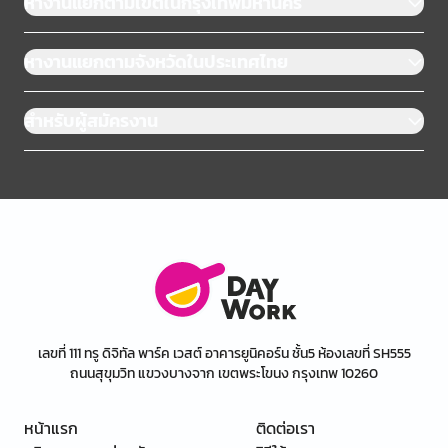
หางานแยกตามเขตในกรุงเทพมหานคร
หางานแยกตามจังหวัดในประเทศไทย
สำหรับผู้สมัครงาน
เลขที่ 111 ทรู ดิจิทัล พาร์ค เวสต์ อาคารยูนิคอร์น ชั้น5 ห้องเลขที่ SH555
ถนนสุขุมวิท แขวงบางจาก เขตพระโขนง กรุงเทพ 10260
หน้าแรก
ติดต่อเรา