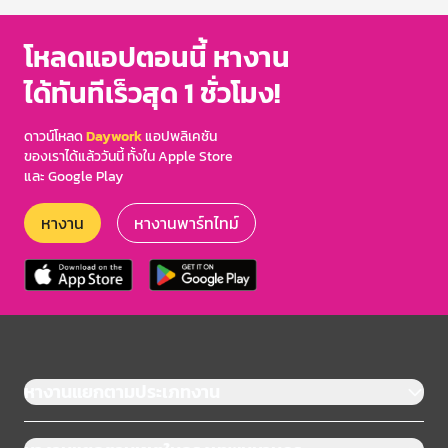
โหลดแอปตอนนี้ หางาน
ได้ทันทีเร็วสุด 1 ชั่วโมง!
ดาวน์โหลด
Daywork
แอปพลิเคชัน
ของเราได้แล้ววันนี้ ทั้งใน Apple Store
และ Google Play
หางาน
หางานพาร์ทไทม์
หางานแยกตามประเภทงาน