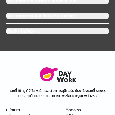
หางานแยกตามเขตในกรุงเทพมหานคร
หางานแยกตามจังหวัดในประเทศไทย
สำหรับผู้สมัครงาน
เลขที่ 111 ทรู ดิจิทัล พาร์ค เวสต์ อาคารยูนิคอร์น ชั้น5 ห้องเลขที่ SH555
ถนนสุขุมวิท แขวงบางจาก เขตพระโขนง กรุงเทพ 10260
หน้าแรก
ติดต่อเรา