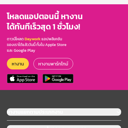
โหลดแอปตอนนี้ หางาน
ได้ทันทีเร็วสุด 1 ชั่วโมง!
ดาวน์โหลด
Daywork
แอปพลิเคชัน
ของเราได้แล้ววันนี้ ทั้งใน Apple Store
และ Google Play
หางาน
หางานพาร์ทไทม์
หางานแยกตามประเภทงาน