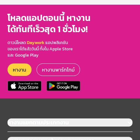
โหลดแอปตอนนี้ หางาน
ได้ทันทีเร็วสุด 1 ชั่วโมง!
ดาวน์โหลด
Daywork
แอปพลิเคชัน
ของเราได้แล้ววันนี้ ทั้งใน Apple Store
และ Google Play
หางาน
หางานพาร์ทไทม์
หางานแยกตามประเภทงาน