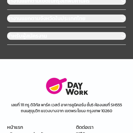
หางานแยกตามเขตในกรุงเทพมหานคร
หางานแยกตามจังหวัดในประเทศไทย
สำหรับผู้สมัครงาน
เลขที่ 111 ทรู ดิจิทัล พาร์ค เวสต์ อาคารยูนิคอร์น ชั้น5 ห้องเลขที่ SH555
ถนนสุขุมวิท แขวงบางจาก เขตพระโขนง กรุงเทพ 10260
หน้าแรก
ติดต่อเรา