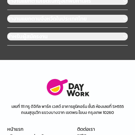
หางานแยกตามเขตในกรุงเทพมหานคร
หางานแยกตามจังหวัดในประเทศไทย
สำหรับผู้สมัครงาน
เลขที่ 111 ทรู ดิจิทัล พาร์ค เวสต์ อาคารยูนิคอร์น ชั้น5 ห้องเลขที่ SH555
ถนนสุขุมวิท แขวงบางจาก เขตพระโขนง กรุงเทพ 10260
หน้าแรก
ติดต่อเรา