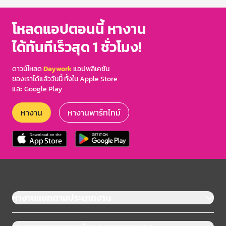
โหลดแอปตอนนี้ หางาน
ได้ทันทีเร็วสุด 1 ชั่วโมง!
ดาวน์โหลด
Daywork
แอปพลิเคชัน
ของเราได้แล้ววันนี้ ทั้งใน Apple Store
และ Google Play
หางาน
หางานพาร์ทไทม์
หางานแยกตามประเภทงาน