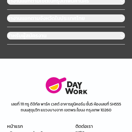
หางานแยกตามเขตในกรุงเทพมหานคร
หางานแยกตามจังหวัดในประเทศไทย
สำหรับผู้สมัครงาน
เลขที่ 111 ทรู ดิจิทัล พาร์ค เวสต์ อาคารยูนิคอร์น ชั้น5 ห้องเลขที่ SH555
ถนนสุขุมวิท แขวงบางจาก เขตพระโขนง กรุงเทพ 10260
หน้าแรก
ติดต่อเรา