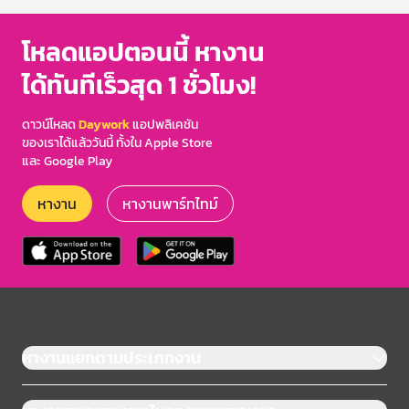
โหลดแอปตอนนี้ หางาน
ได้ทันทีเร็วสุด 1 ชั่วโมง!
ดาวน์โหลด
Daywork
แอปพลิเคชัน
ของเราได้แล้ววันนี้ ทั้งใน Apple Store
และ Google Play
หางาน
หางานพาร์ทไทม์
หางานแยกตามประเภทงาน