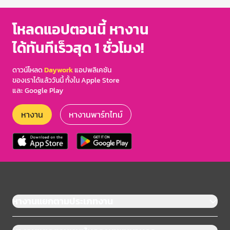
โหลดแอปตอนนี้ หางาน
ได้ทันทีเร็วสุด 1 ชั่วโมง!
ดาวน์โหลด
Daywork
แอปพลิเคชัน
ของเราได้แล้ววันนี้ ทั้งใน Apple Store
และ Google Play
หางาน
หางานพาร์ทไทม์
หางานแยกตามประเภทงาน