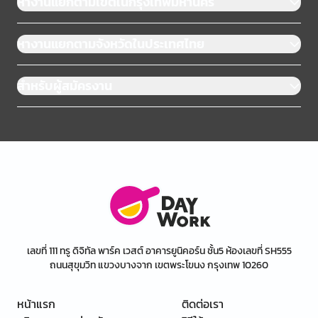
หางานแยกตามเขตในกรุงเทพมหานคร
หางานแยกตามจังหวัดในประเทศไทย
สำหรับผู้สมัครงาน
เลขที่ 111 ทรู ดิจิทัล พาร์ค เวสต์ อาคารยูนิคอร์น ชั้น5 ห้องเลขที่ SH555
ถนนสุขุมวิท แขวงบางจาก เขตพระโขนง กรุงเทพ 10260
หน้าแรก
ติดต่อเรา