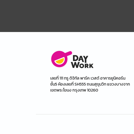
เลขที่ 111 ทรู ดิจิทัล พาร์ค เวสต์ อาคารยูนิคอร์น
ชั้น5 ห้องเลขที่ SH555 ถนนสุขุมวิท แขวงบางจาก
เขตพระโขนง กรุงเทพ 10260