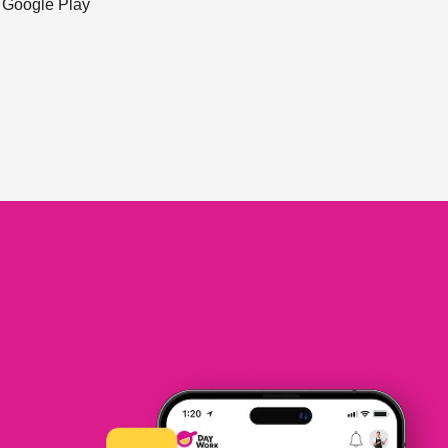
ะ Google Play