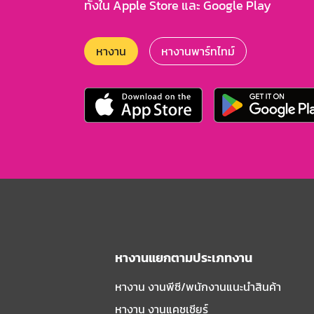
ทั้งใน Apple Store และ Google Play
หางาน
หางานพาร์ทไทม์
หางานแยกตามประเภทงาน
หางาน งานพีซี/พนักงานแนะนําสินค้า
หางาน งานแคชเชียร์