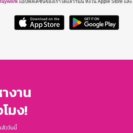
Daywork
แอปพลิเคชันของเราได้แล้ววันนี้ ทั้งใน Apple Store แล
หางาน
่วโมง!
้ววันนี้