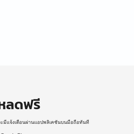
โหลดฟรี
 จะมีแจ้งเตือนผ่านแอปพลิเคชันบนมือถือทันที