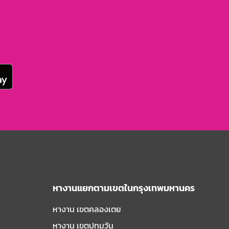
หางานแยกตามเขตในกรุงเทพมหานคร
หางาน เขตคลองเตย
หางาน เขตปทุมวัน