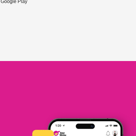
ะ Google Play