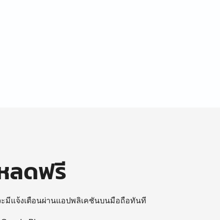
โหลดฟรี
 จะมีแจ้งเตือนผ่านแอปพลิเคชันบนมือถือทันที