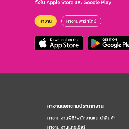
ทั้งใน Apple Store และ Google Play
หางาน
หางานพาร์ทไทม์
หางานแยกตามประเภทงาน
หางาน งานพีซี/พนักงานแนะนําสินค้า
หางาน งานแคชเชียร์