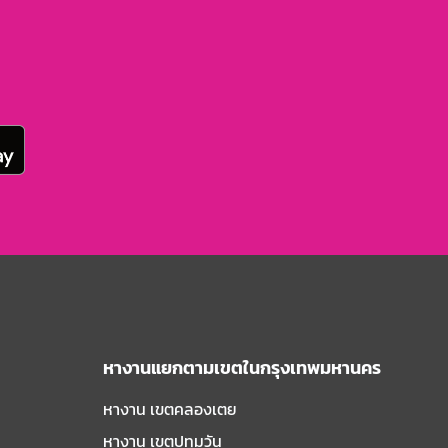
หางานแยกตามเขตในกรุงเทพมหานคร
หางาน เขตคลองเตย
หางาน เขตปทุมวัน