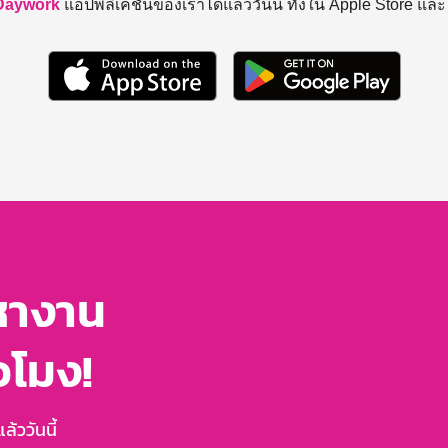
Daywork
แอปพลิเคชันของเราได้แล้ววันนี้ ทั้งใน Apple Store แล
หางาน
่วโมง!
้ววันนี้