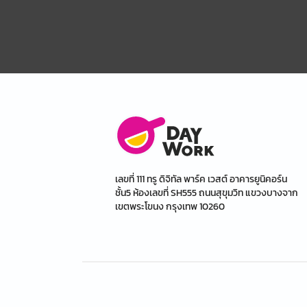
เลขที่ 111 ทรู ดิจิทัล พาร์ค เวสต์ อาคารยูนิคอร์น
ชั้น5 ห้องเลขที่ SH555 ถนนสุขุมวิท แขวงบางจาก
เขตพระโขนง กรุงเทพ 10260