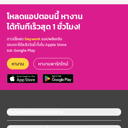
โหลดแอปตอนนี้ หางาน
ได้ทันทีเร็วสุด 1 ชั่วโมง!
ดาวน์โหลด
Daywork
แอปพลิเคชัน
ของเราได้แล้ววันนี้ ทั้งใน Apple Store
และ Google Play
หางาน
หางานพาร์ทไทม์
หางานแยกตามประเภทงาน