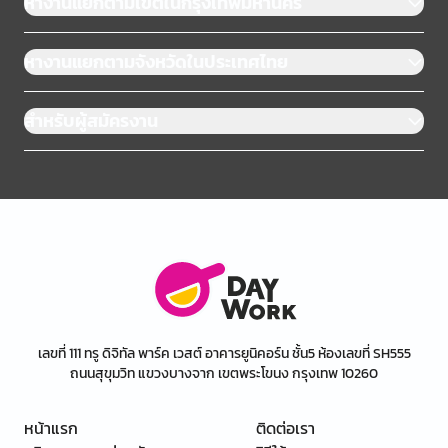
หางานแยกตามเขตในกรุงเทพมหานคร
หางานแยกตามจังหวัดในประเทศไทย
สำหรับผู้สมัครงาน
เลขที่ 111 ทรู ดิจิทัล พาร์ค เวสต์ อาคารยูนิคอร์น ชั้น5 ห้องเลขที่ SH555
ถนนสุขุมวิท แขวงบางจาก เขตพระโขนง กรุงเทพ 10260
หน้าแรก
ติดต่อเรา