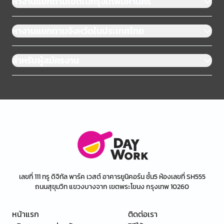
หางานแยกตามเขตในกรุงเทพมหานคร
หางานแยกตามจังหวัดในประเทศไทย
สำหรับผู้สมัครงาน
เลขที่ 111 ทรู ดิจิทัล พาร์ค เวสต์ อาคารยูนิคอร์น ชั้น5 ห้องเลขที่ SH555
ถนนสุขุมวิท แขวงบางจาก เขตพระโขนง กรุงเทพ 10260
หน้าแรก
ติดต่อเรา