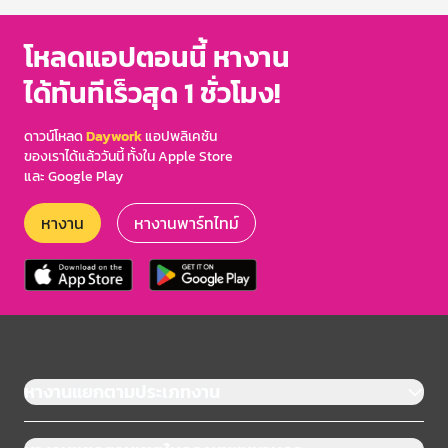
โหลดแอปตอนนี้ หางาน
ได้ทันทีเร็วสุด 1 ชั่วโมง!
ดาวน์โหลด
Daywork
แอปพลิเคชัน
ของเราได้แล้ววันนี้ ทั้งใน Apple Store
และ Google Play
หางาน
หางานพาร์ทไทม์
หางานแยกตามประเภทงาน