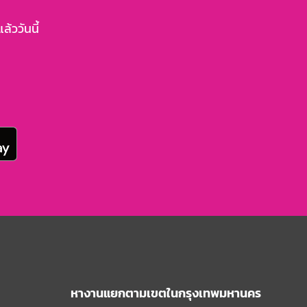
้ววันนี้
หางานแยกตามเขตในกรุงเทพมหานคร