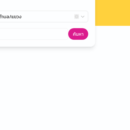
กตำบล/แขวง
ค้นหา