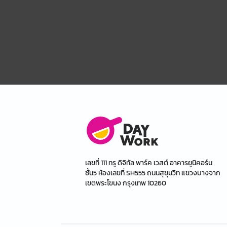
เลขที่ 111 ทรู ดิจิทัล พาร์ค เวสต์ อาคารยูนิคอร์น
ชั้น5 ห้องเลขที่ SH555 ถนนสุขุมวิท แขวงบางจาก
เขตพระโขนง กรุงเทพ 10260