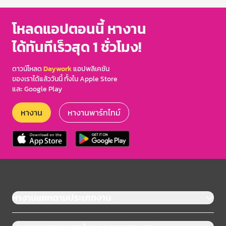
โหลดแอปตอนนี้ หางาน
ได้ทันทีเร็วสุด 1 ชั่วโมง!
ดาวน์โหลด
Daywork
แอปพลิเคชัน
ของเราได้แล้ววันนี้ ทั้งใน Apple Store
และ Google Play
หางาน
หางานพาร์ทไทม์
หางานแยกตามประเภทงาน