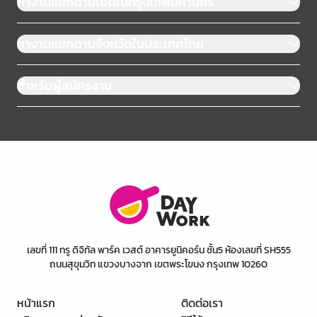
หางานแยกตามเขตในกรุงเทพมหานคร
หางานแยกตามจังหวัดในประเทศไทย
สำหรับผู้สมัครงาน
เลขที่ 111 ทรู ดิจิทัล พาร์ค เวสต์ อาคารยูนิคอร์น ชั้น5 ห้องเลขที่ SH555
ถนนสุขุมวิท แขวงบางจาก เขตพระโขนง กรุงเทพ 10260
หน้าแรก
ติดต่อเรา