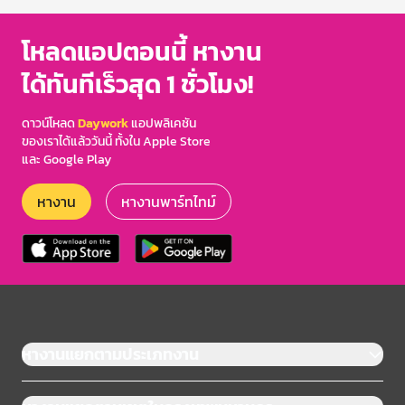
โหลดแอปตอนนี้ หางาน
ได้ทันทีเร็วสุด 1 ชั่วโมง!
ดาวน์โหลด
Daywork
แอปพลิเคชัน
ของเราได้แล้ววันนี้ ทั้งใน Apple Store
และ Google Play
หางาน
หางานพาร์ทไทม์
หางานแยกตามประเภทงาน