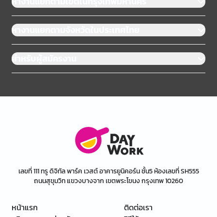
หางานแยกตามเขตในกรุงเทพมหานคร
หางานแยกตามจังหวัดในประเทศไทย
สำหรับผู้สมัครงาน
เลขที่ 111 ทรู ดิจิทัล พาร์ค เวสต์ อาคารยูนิคอร์น ชั้น5 ห้องเลขที่ SH555
ถนนสุขุมวิท แขวงบางจาก เขตพระโขนง กรุงเทพ 10260
หน้าแรก
ติดต่อเรา